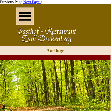
Previous Page
Next Page
>
Direkt zum Seiteninhalt
Menü überspringen
Ausflüge